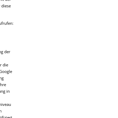
 diese
ufrufen:
ng der
r die
 Google
ng
Ihre
ung in
niveau
n
fiziert