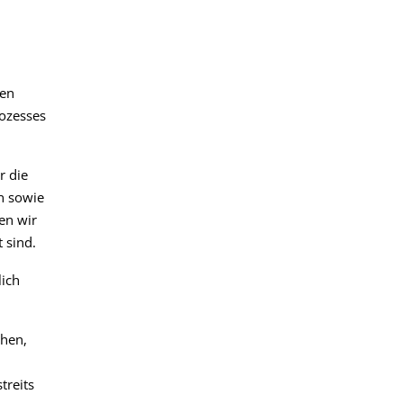
nen
rozesses
r die
n sowie
en wir
 sind.
lich
ehen,
treits