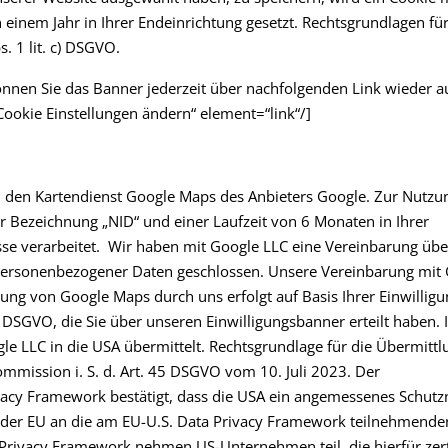
 einem Jahr in Ihrer Endeinrichtung gesetzt. Rechtsgrundlagen für
. 1 lit. c) DSGVO.
nnen Sie das Banner jederzeit über nachfolgenden Link wieder a
Cookie Einstellungen ändern“ element=“link“/]
I den Kartendienst Google Maps des Anbieters Google. Zur Nutzu
 Bezeichnung „NID“ und einer Laufzeit von 6 Monaten in Ihrer
sse verarbeitet. Wir haben mit Google LLC eine Vereinbarung übe
g personenbezogener Daten geschlossen. Unsere Vereinbarung mit
ung von Google Maps durch uns erfolgt auf Basis Ihrer Einwilligu
 DSGVO, die Sie über unseren Einwilligungsbanner erteilt haben. 
e LLC in die USA übermittelt. Rechtsgrundlage für die Übermittl
mmission i. S. d. Art. 45 DSGVO vom 10. Juli 2023. Der
vacy Framework bestätigt, dass die USA ein angemessenes Schutz
 der EU an die am EU-U.S. Data Privacy Framework teilnehmende
rivacy Framework nehmen US-Unternehmen teil, die hierfür zerti