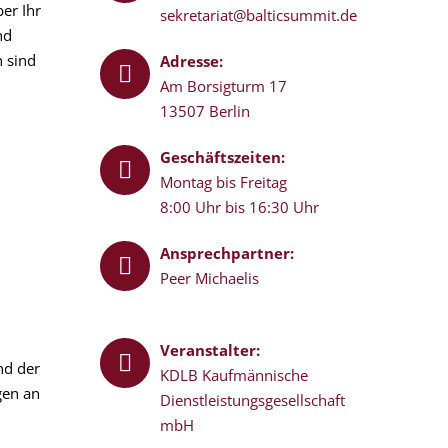
er Ihr
sekretariat@balticsummit.de
nd
 sind
Adresse:


Am Borsigturm 17
13507 Berlin
Geschäftszeiten:


Montag bis Freitag
8:00 Uhr bis 16:30 Uhr
Ansprechpartner:


Peer Michaelis
Veranstalter:


nd der
KDLB Kaufmännische
gen an
Dienstleistungsgesellschaft
mbH