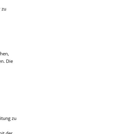
r zu
ehen,
en. Die
itung zu
mit der