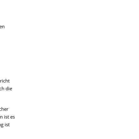
ten
richt
ch die
cher
n ist es
g ist