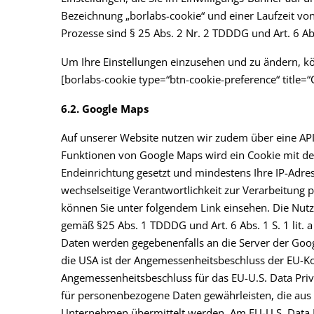
Bezeichnung „borlabs-cookie“ und einer Laufzeit von
Prozesse sind § 25 Abs. 2 Nr. 2 TDDDG und Art. 6 Abs
Um Ihre Einstellungen einzusehen und zu ändern, kö
[borlabs-cookie type=“btn-cookie-preference“ title=“
6.2. Google Maps
Auf unserer Website nutzen wir zudem über eine AP
Funktionen von Google Maps wird ein Cookie mit der
Endeinrichtung gesetzt und mindestens Ihre IP-Adre
wechselseitige Verantwortlichkeit zur Verarbeitun
können Sie unter folgendem Link einsehen. Die Nutz
gemäß §25 Abs. 1 TDDDG und Art. 6 Abs. 1 S. 1 lit. a
Daten werden gegebenenfalls an die Server der Googl
die USA ist der Angemessenheitsbeschluss der EU-Ko
Angemessenheitsbeschluss für das EU-U.S. Data Pri
für personenbezogene Daten gewährleisten, die aus
Unternehmen übermittelt werden. Am EU-U.S. Data P