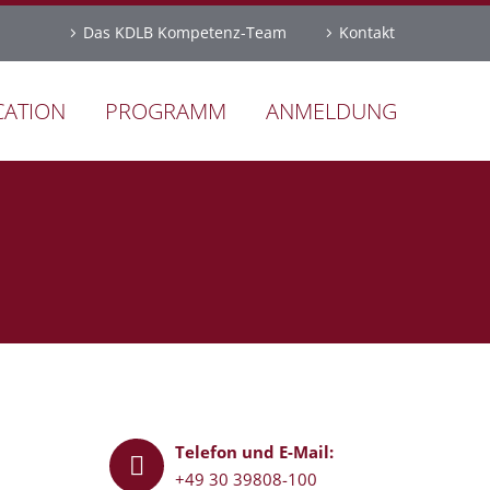
Das KDLB Kompetenz-Team
Kontakt
CATION
PROGRAMM
ANMELDUNG
Telefon und E-Mail:


+49 30 39808-100