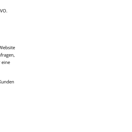
GVO.
 Website
nfragen,
 eine
 Kunden